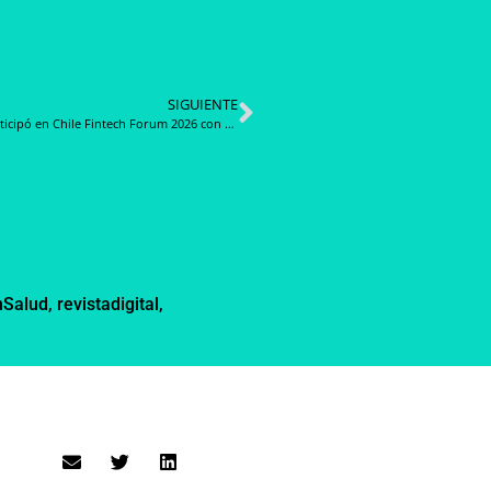
SIGUIENTE
SANI participó en Chile Fintech Forum 2026 con foco en la evolución digital del sector financiero
nSalud
,
revistadigital
,