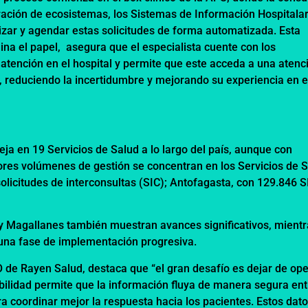
ración de ecosistemas, los Sistemas de Información Hospitalar
izar y agendar estas solicitudes de forma automatizada. Esta
na el papel, asegura que el especialista cuente con los
atención en el hospital y permite que este acceda a una atenc
, reduciendo la incertidumbre y mejorando su experiencia en e
leja en 19 Servicios de Salud a lo largo del país, aunque con
ores volúmenes de gestión se concentran en los Servicios de 
licitudes de interconsultas (SIC); Antofagasta, con 129.846 SI
y Magallanes también muestran avances significativos, mient
 una fase de implementación progresiva.
O de Rayen Salud, destaca que “el gran desafío es dejar de op
bilidad permite que la información fluya de manera segura ent
ra coordinar mejor la respuesta hacia los pacientes. Estos dat