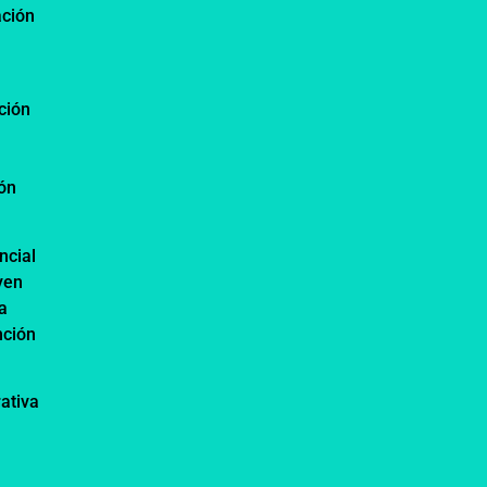
ación
ción
n
ión
ncial
yen
a
nción
ativa