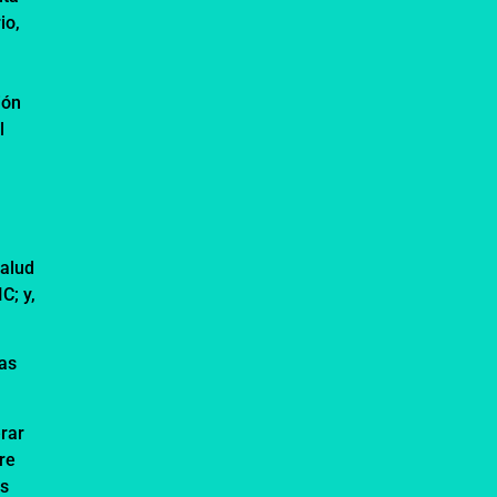
io,
ión
l
Salud
C; y,
ras
erar
re
os