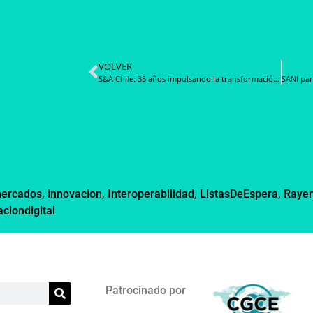
VOLVER
S&A Chile: 35 años impulsando la transformación digital en Chile
mercados
,
innovacion
,
Interoperabilidad
,
ListasDeEspera
,
Raye
ciondigital
Patrocinado por