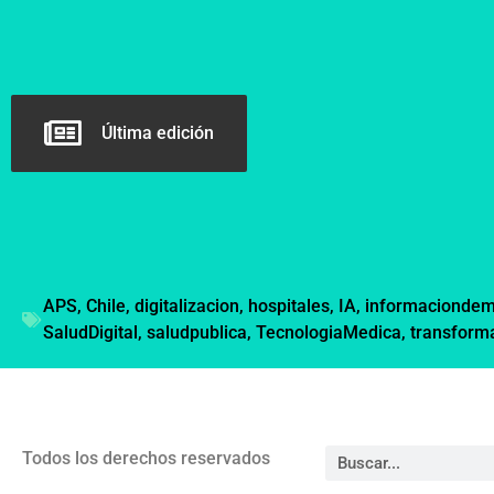
Última edición
APS
,
Chile
,
digitalizacion
,
hospitales
,
IA
,
informacionde
SaludDigital
,
saludpublica
,
TecnologiaMedica
,
transforma
Todos los derechos reservados