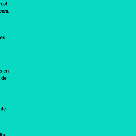
real
pera.
s
s
nes
s en
 de
nte
lta