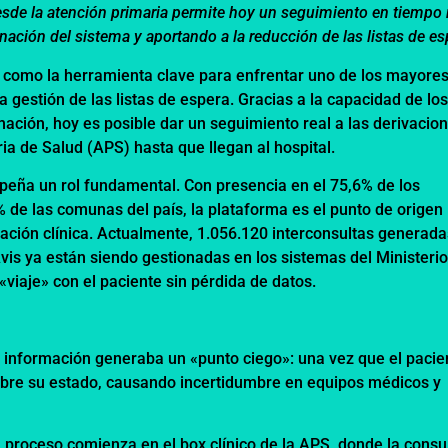
desde la atención primaria permite hoy un seguimiento en tiempo 
nación del sistema y aportando a la reducción de las listas de es
o como la herramienta clave para enfrentar uno de los mayore
la gestión de las listas de espera. Gracias a la capacidad de lo
mación, hoy es posible dar un seguimiento real a las derivacio
a de Salud (APS) hasta que llegan al hospital.
eña un rol fundamental. Con presencia en el 75,6% de los
% de las comunas del país, la plataforma es el punto de origen
ación clínica. Actualmente, 1.056.120 interconsultas generada
is ya están siendo gestionadas en los sistemas del Ministerio
«viaje» con el paciente sin pérdida de datos.
a información generaba un «punto ciego»: una vez que el pacie
 sobre su estado, causando incertidumbre en equipos médicos y
. El proceso comienza en el box clínico de la APS, donde la consu