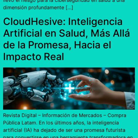
llevó el riesgo para la ciberseguridad en salud a una
dimensión profundamente […]
CloudHesive: Inteligencia
Artificial en Salud, Más Allá
de la Promesa, Hacia el
Impacto Real
Revista Digital – Información de Mercados – Compra
Pública Latam. En los últimos años, la inteligencia
artificial (IA) ha dejado de ser una promesa futurista
para convertirse en una herramienta transformadora en