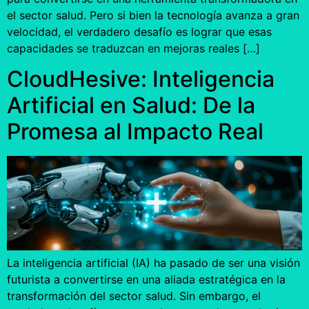
el sector salud. Pero si bien la tecnología avanza a gran
velocidad, el verdadero desafío es lograr que esas
capacidades se traduzcan en mejoras reales […]
CloudHesive: Inteligencia
Artificial en Salud: De la
Promesa al Impacto Real
La inteligencia artificial (IA) ha pasado de ser una visión
futurista a convertirse en una aliada estratégica en la
transformación del sector salud. Sin embargo, el