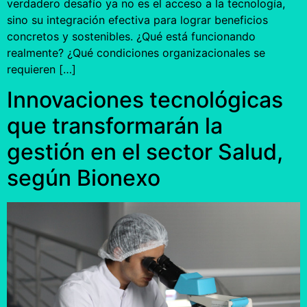
verdadero desafío ya no es el acceso a la tecnología,
sino su integración efectiva para lograr beneficios
concretos y sostenibles. ¿Qué está funcionando
realmente? ¿Qué condiciones organizacionales se
requieren […]
Innovaciones tecnológicas
que transformarán la
gestión en el sector Salud,
según Bionexo