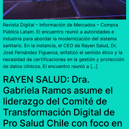
Revista Digital – Información de Mercados – Compra
Pública Latam. El encuentro reunió a autoridades e
industria para abordar la modernización del sistema
sanitario. En la instancia, el CEO de Rayen Salud, Dr.
José Fernández Figueroa, enfatizó el sentido ético y la
necesidad de certificaciones en la gestión y protección
de datos clínicos. El encuentro reunió a […]
RAYEN SALUD: Dra.
Gabriela Ramos asume el
liderazgo del Comité de
Transformación Digital de
Pro Salud Chile con foco en