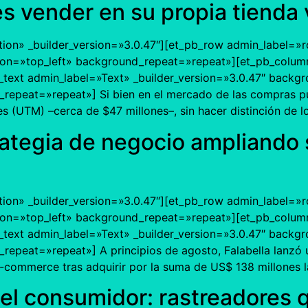
s vender en su propia tienda v
tion» _builder_version=»3.0.47″][et_pb_row admin_label=»r
ion=»top_left» background_repeat=»repeat»][et_pb_column
text admin_label=»Text» _builder_version=»3.0.47″ backgro
repeat=»repeat»] Si bien en el mercado de las compras pú
s (UTM) –cerca de $47 millones–, sin hacer distinción de lo
rategia de negocio ampliando 
tion» _builder_version=»3.0.47″][et_pb_row admin_label=»r
ion=»top_left» background_repeat=»repeat»][et_pb_column
text admin_label=»Text» _builder_version=»3.0.47″ backgro
epeat=»repeat»] A principios de agosto, Falabella lanzó u
e-commerce tras adquirir por la suma de US$ 138 millones la 
del consumidor: rastreadores