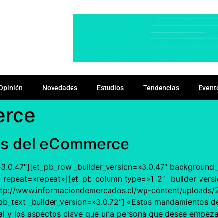
Opinión
Novedades
Estudios
Tendencias
Event
erce
os del eCommerce
=»3.0.47″][et_pb_row _builder_version=»3.0.47″ background_s
repeat=»repeat»][et_pb_column type=»1_2″ _builder_versi
ttp://www.informaciondemercados.cl/wp-content/uploads
t_pb_text _builder_version=»3.0.72″] «Estos mandamientos
al y los aspectos clave que una persona que desee empezar