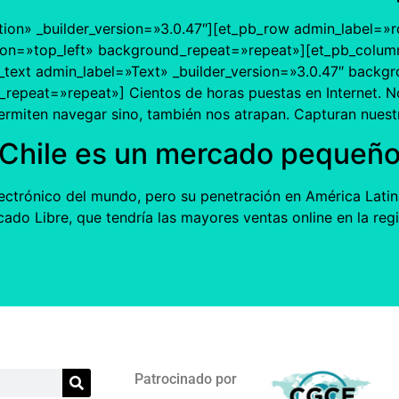
tion» _builder_version=»3.0.47″][et_pb_row admin_label=»r
ion=»top_left» background_repeat=»repeat»][et_pb_column
text admin_label=»Text» _builder_version=»3.0.47″ backgro
epeat=»repeat»] Cientos de horas puestas en Internet. No 
 permiten navegar sino, también nos atrapan. Capturan nues
 Chile es un mercado pequeñ
ctrónico del mundo, pero su penetración en América Latina
cado Libre, que tendría las mayores ventas online en la re
]
Patrocinado por