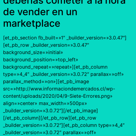
deberías cometer a la hora
de vender en un
marketplace
[et_pb_section fb_built=»1″ _builder_version=»3.0.47″]
[et_pb_row _builder_version=»3.0.47″
background_size=»initial»
background_position=»top_left»
background_repeat=»repeat»][et_pb_column
type=»4_4″ _builder_version=»3.0.72″ parallax=»off»
parallax_method=»on»][et_pb_image
src=»http://www.informaciondemercados.cl/wp-
content/uploads/2020/04/9-Siete-Errores.png»
align=»center» max_width=»500px»
_builder_version=»3.0.72″][/et_pb_image]
[/et_pb_column][/et_pb_row][et_pb_row
_builder_version=»3.0.72″][et_pb_column type=»4_4″
_builder_version=»3.0.72″ parallax=»off»