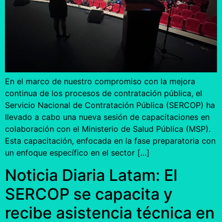
En el marco de nuestro compromiso con la mejora
continua de los procesos de contratación pública, el
Servicio Nacional de Contratación Pública (SERCOP) ha
llevado a cabo una nueva sesión de capacitaciones en
colaboración con el Ministerio de Salud Pública (MSP).
Esta capacitación, enfocada en la fase preparatoria con
un enfoque específico en el sector […]
Noticia Diaria Latam: El
SERCOP se capacita y
recibe asistencia técnica en