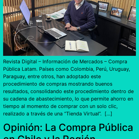
Revista Digital – Información de Mercados – Compra
Pública Latam. Países como Colombia, Perú, Uruguay,
Paraguay, entre otros, han adoptado este
procedimiento de compras mostrando buenos
resultados, consolidando este procedimiento dentro de
su cadena de abastecimiento, lo que permite ahorro en
tiempo al momento de comprar con un solo clic,
realizado a través de una “Tienda Virtual”. […]
Opinión: La Compra Pública