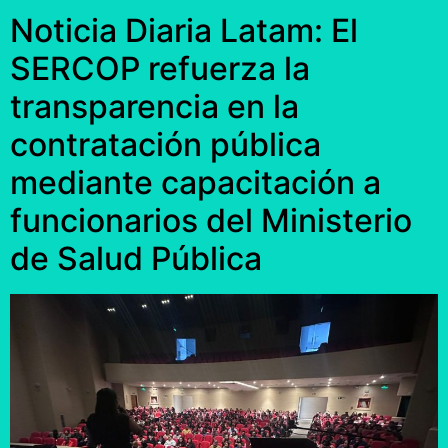
Noticia Diaria Latam: El
SERCOP refuerza la
transparencia en la
contratación pública
mediante capacitación a
funcionarios del Ministerio
de Salud Pública