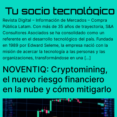
Revista Digital – Información de Mercados – Compra
Pública Latam. Con más de 35 años de trayectoria, S&A
Consultores Asociados se ha consolidado como un
referente en el desarrollo tecnológico del país. Fundada
en 1989 por Edward Seleme, la empresa nació con la
misión de acercar la tecnología a las personas y las
organizaciones, transformándose en una […]
NOVENTIQ: Cryptomining,
el nuevo riesgo financiero
en la nube y cómo mitigarlo