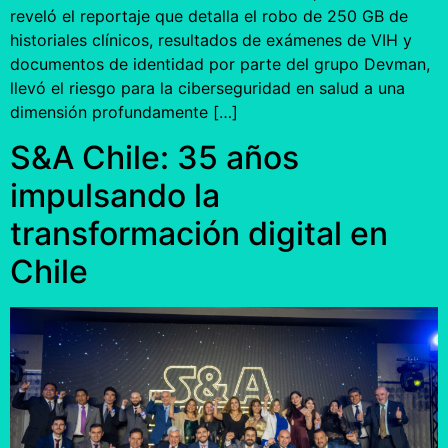
reveló el reportaje que detalla el robo de 250 GB de
historiales clínicos, resultados de exámenes de VIH y
documentos de identidad por parte del grupo Devman,
llevó el riesgo para la ciberseguridad en salud a una
dimensión profundamente […]
S&A Chile: 35 años
impulsando la
transformación digital en
Chile