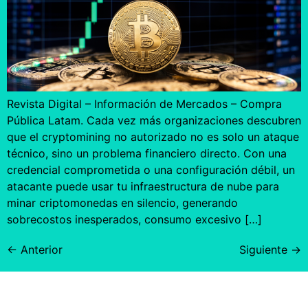
Revista Digital – Información de Mercados – Compra
Pública Latam. Cada vez más organizaciones descubren
que el cryptomining no autorizado no es solo un ataque
técnico, sino un problema financiero directo. Con una
credencial comprometida o una configuración débil, un
atacante puede usar tu infraestructura de nube para
minar criptomonedas en silencio, generando
sobrecostos inesperados, consumo excesivo […]
←
Anterior
Siguiente
→