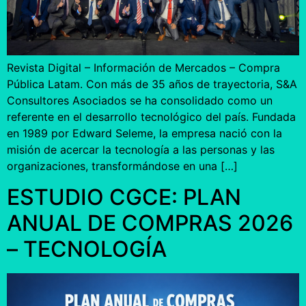
Revista Digital – Información de Mercados – Compra
Pública Latam. Con más de 35 años de trayectoria, S&A
Consultores Asociados se ha consolidado como un
referente en el desarrollo tecnológico del país. Fundada
en 1989 por Edward Seleme, la empresa nació con la
misión de acercar la tecnología a las personas y las
organizaciones, transformándose en una […]
ESTUDIO CGCE: PLAN
ANUAL DE COMPRAS 2026
– TECNOLOGÍA