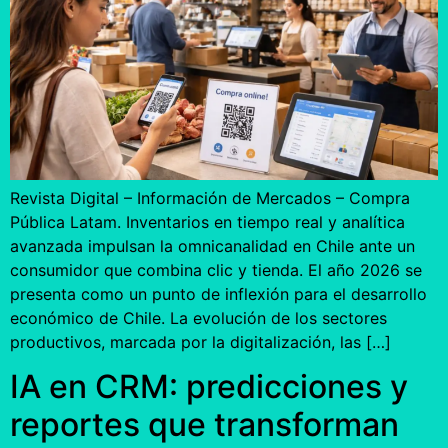
Revista Digital – Información de Mercados – Compra
Pública Latam. Inventarios en tiempo real y analítica
avanzada impulsan la omnicanalidad en Chile ante un
consumidor que combina clic y tienda. El año 2026 se
presenta como un punto de inflexión para el desarrollo
económico de Chile. La evolución de los sectores
productivos, marcada por la digitalización, las […]
IA en CRM: predicciones y
reportes que transforman