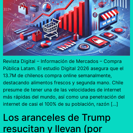
Revista Digital – Información de Mercados – Compra
Pública Latam. El estudio Digital 2026 asegura que el
13.7M de chilenos compra online semanalmente,
destacando alimentos frescos y segunda mano. Chile
presume de tener una de las velocidades de internet
más rápidas del mundo, así como una penetración del
internet de casi el 100% de su población, razón […]
Los aranceles de Trump
resucitan y llevan (por