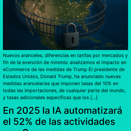
Nuevos aranceles, diferencias en tarifas por mercados y
fin de la exención de minimis: analizamos el impacto en
eCommerce de las medidas de Trump El presidente de
Estados Unidos, Donald Trump, ha anunciado nuevas
medidas arancelarias que imponen tasas del 10% en
todas las importaciones, de cualquier parte del mundo,
y tasas adicionales específicas que los […]
En 2025 la IA automatizará
el 52% de las actividades