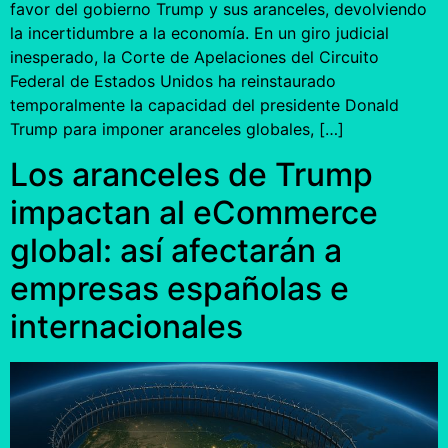
favor del gobierno Trump y sus aranceles, devolviendo
la incertidumbre a la economía. En un giro judicial
inesperado, la Corte de Apelaciones del Circuito
Federal de Estados Unidos ha reinstaurado
temporalmente la capacidad del presidente Donald
Trump para imponer aranceles globales, […]
Los aranceles de Trump
impactan al eCommerce
global: así afectarán a
empresas españolas e
internacionales