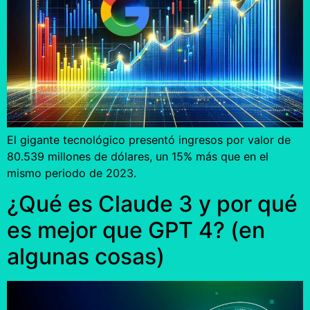
El gigante tecnológico presentó ingresos por valor de
80.539 millones de dólares, un 15% más que en el
mismo periodo de 2023.
¿Qué es Claude 3 y por qué
es mejor que GPT 4? (en
algunas cosas)