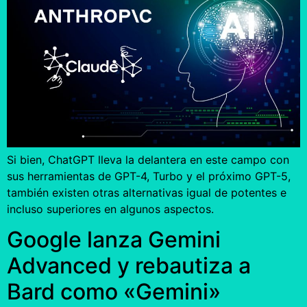
Si bien, ChatGPT lleva la delantera en este campo con
sus herramientas de GPT-4, Turbo y el próximo GPT-5,
también existen otras alternativas igual de potentes e
incluso superiores en algunos aspectos.
Google lanza Gemini
Advanced y rebautiza a
Bard como «Gemini»