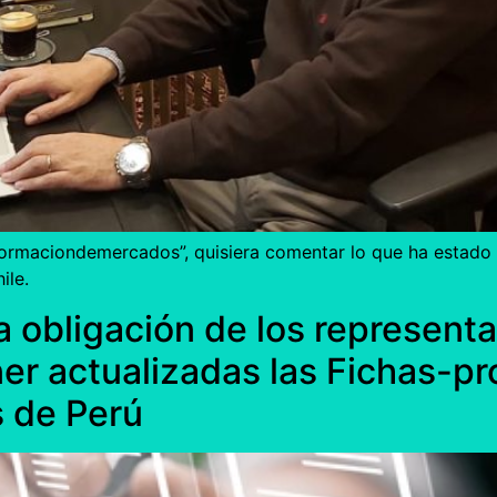
informaciondemercados”, quisiera comentar lo que ha estado
ile.
La obligación de los represen
r actualizadas las Fichas-pr
s de Perú