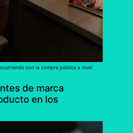
 ocurriendo con la compra pública a nivel
tantes de marca
oducto en los