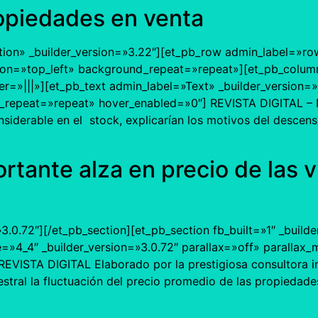
ropiedades en venta
ction» _builder_version=»3.22″][et_pb_row admin_label=»ro
ion=»top_left» background_repeat=»repeat»][et_pb_column
»|||»][et_pb_text admin_label=»Text» _builder_version=»4
_repeat=»repeat» hover_enabled=»0″] REVISTA DIGITAL – 
nsiderable en el stock, explicarían los motivos del descen
tante alza en precio de las v
»3.0.72″][/et_pb_section][et_pb_section fb_built=»1″ _build
e=»4_4″ _builder_version=»3.0.72″ parallax=»off» parallax
EVISTA DIGITAL Elaborado por la prestigiosa consultora inm
stral la fluctuación del precio promedio de las propiedade