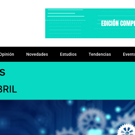
Opinión
Novedades
Estudios
Tendencias
Event
s
RIL