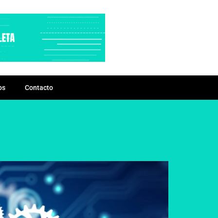
os
Contacto