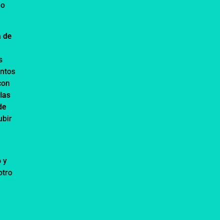
mo
 de
s
ntos
con
 las
de
ubir
 y
otro