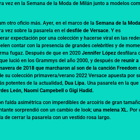
mera vez en la Semana de la Moda de Milán junto a modelos co
um otro oficio más. Ayer, en el marco de la
Semana de la Moda
ra vez sobre la pasarela en el
desfile de
Versace
. Y es
ar expectación por una colección y hacerse viral en las rede
suelen contar con la presencia de grandes
celebrities
y de mome
forma fugaz. Después de que en 2020
Jennifer López
desfilara 
 que lució en los Grammys del año 2000,
y después de
reunir a
imavera de 2018 que marcharon al son de la canción Freedom 
 de su colección primavera/verano 2022 Versace apuesta por s
ás potentes de la actualidad,
Dua Lipa.
Una pasarela en la que
des León, Naomi Campebell o Gigi Hadid.
con falda asimétrica con imperdibles de arcoíris de gran tamaño
ntante sorprendió con un cambio de look;
una melena XL.
Por 
a de cerrar la pasarela con un vestido rosa largo.