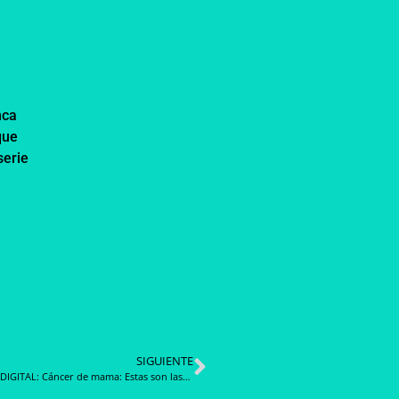
nca
que
serie
SIGUIENTE
REVISTA DIGITAL: Cáncer de mama: Estas son las mujeres que podrían estar en mayor riesgo de desarrollar la enfermedad