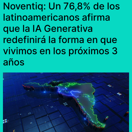
Noventiq: Un 76,8% de los
latinoamericanos afirma
que la IA Generativa
redefinirá la forma en que
vivimos en los próximos 3
años