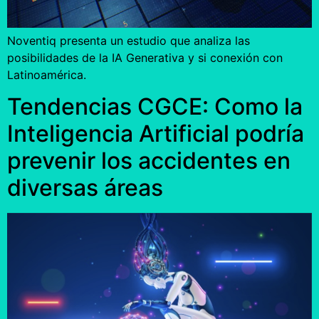
Noventiq presenta un estudio que analiza las
posibilidades de la IA Generativa y si conexión con
Latinoamérica.
Tendencias CGCE: Como la
Inteligencia Artificial podría
prevenir los accidentes en
diversas áreas