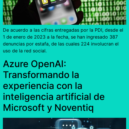
De acuerdo a las cifras entregadas por la PDI, desde el
1 de enero de 2023 a la fecha, se han ingresado 387
denuncias por estafa, de las cuales 224 involucran el
uso de la red social.
Azure OpenAI:
Transformando la
experiencia con la
inteligencia artificial de
Microsoft y Noventiq