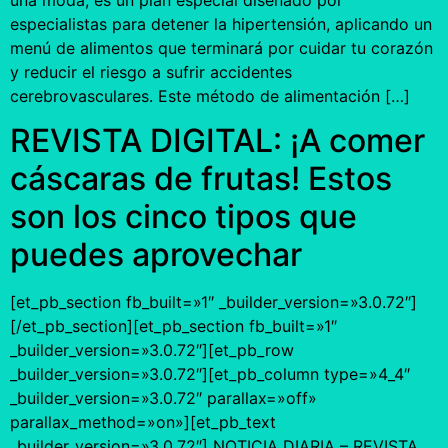
una moda, es un plan especial diseñado por
especialistas para detener la hipertensión, aplicando un
menú de alimentos que terminará por cuidar tu corazón
y reducir el riesgo a sufrir accidentes
cerebrovasculares. Este método de alimentación […]
REVISTA DIGITAL: ¡A comer
cáscaras de frutas! Estos
son los cinco tipos que
puedes aprovechar
[et_pb_section fb_built=»1″ _builder_version=»3.0.72″]
[/et_pb_section][et_pb_section fb_built=»1″
_builder_version=»3.0.72″][et_pb_row
_builder_version=»3.0.72″][et_pb_column type=»4_4″
_builder_version=»3.0.72″ parallax=»off»
parallax_method=»on»][et_pb_text
_builder_version=»3.0.72″] NOTICIA DIARIA – REVISTA